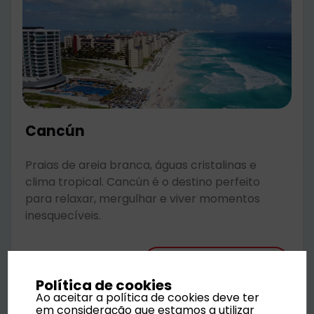
Cancún
Praias de areia branca, águas cristalinas e
clima tropical. Cancún é o destino perfeito
para relaxar, mergulhar e viver momentos
inesquecíveis.
Desde
1147 €
Saber mais
por pessoa
Política de cookies
Ao aceitar a política de cookies deve ter
em consideração que estamos a utilizar