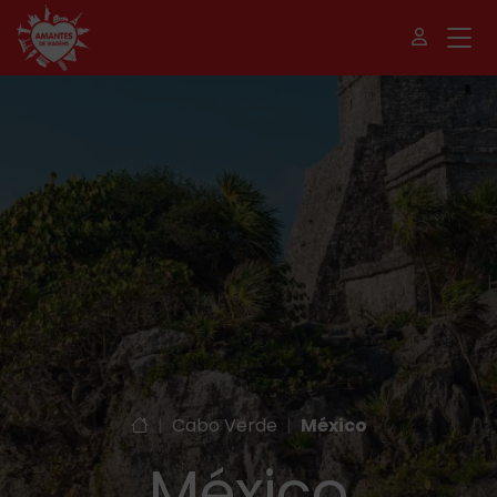
|
Cabo Verde
|
México
México