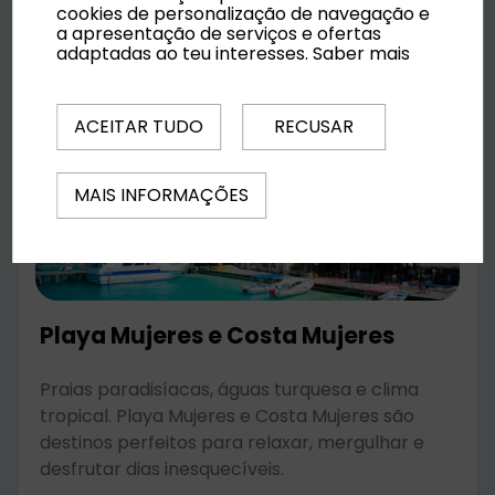
cookies de personalização de navegação e
a apresentação de serviços e ofertas
adaptadas ao teu interesses.
Saber mais
ACEITAR TUDO
RECUSAR
MAIS INFORMAÇÕES
Playa Mujeres e Costa Mujeres
Praias paradisíacas, águas turquesa e clima
tropical. Playa Mujeres e Costa Mujeres são
destinos perfeitos para relaxar, mergulhar e
desfrutar dias inesquecíveis.