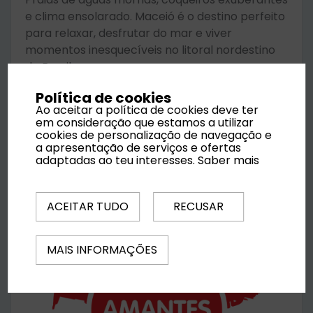
e clima ensolarado. Maceió é o destino perfeito
para relaxar, desfrutar do mar e viver
momentos inesquecíveis no litoral nordestino
do Brasil.
Política de cookies
Ao aceitar a política de cookies deve ter
Desde
1370 €
Saber mais
em consideração que estamos a utilizar
por pessoa
cookies de personalização de navegação e
a apresentação de serviços e ofertas
adaptadas ao teu interesses.
Saber mais
ACEITAR TUDO
RECUSAR
MAIS INFORMAÇÕES