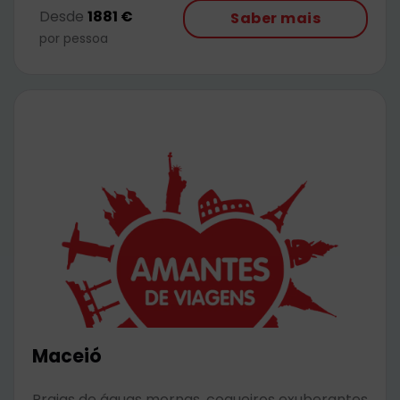
Desde
1881 €
Saber mais
por pessoa
Maceió
Praias de águas mornas, coqueiros exuberantes