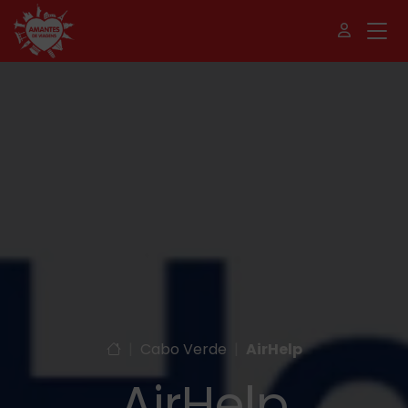
|
Cabo Verde
|
AirHelp
AirHelp