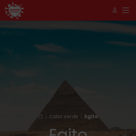
|
Cabo Verde
|
Egito
Egito