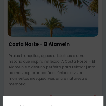
Costa Norte - El Alamein
Praias tranquilas, águas cristalinas e uma
história que inspira reflexão. A Costa Norte – El
Alamein é o destino perfeito para relaxar junto
ao mar, explorar cenários únicos e viver
momentos inesquecíveis entre natureza e
memória.
Desde
1630 €
Saber mais
por pessoa