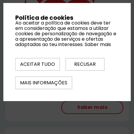
Política de cookies
Ao aceitar a política de cookies deve ter
em consideração que estamos a utilizar
cookies de personalização de navegação e
a apresentação de serviços e ofertas
Ilha de Santa Maria
adaptadas ao teu interesses.
Saber mais
Praias de areia dourada, águas cristalinas e
ACEITAR TUDO
RECUSAR
natureza preservada. Ilha de Santa Maria é o
destino perfeito para relaxar, explorar
paisagens deslumbrantes e viver momentos
MAIS INFORMAÇÕES
inesquecíveis nos Açores.
Saber mais