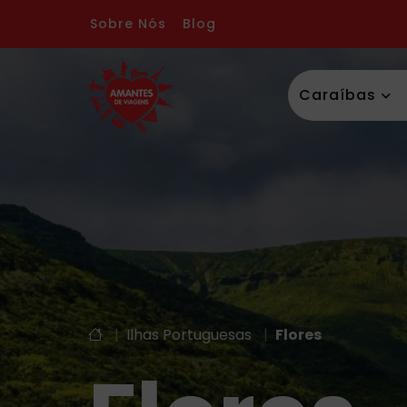
Sobre Nós
Blog
Caraíbas
|
Ilhas Portuguesas
|
Flores