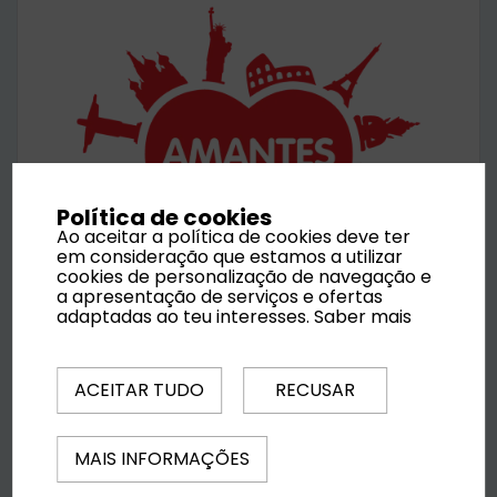
Política de cookies
Ao aceitar a política de cookies deve ter
em consideração que estamos a utilizar
Puglia
cookies de personalização de navegação e
a apresentação de serviços e ofertas
Praias de águas cristalinas, falésias douradas e
adaptadas ao teu interesses.
Saber mais
aldeias cheias de charme. Puglia é o destino
perfeito para relaxar, explorar o melhor da
ACEITAR TUDO
RECUSAR
costa italiana e viver momentos inesquecíveis
entre mar, tradição e gastronomia
MAIS INFORMAÇÕES
Desde
1175 €
Saber mais