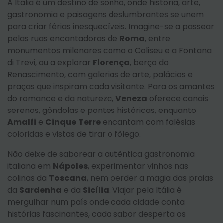
A Itália é um destino de sonho, onde história, arte,
gastronomia e paisagens deslumbrantes se unem
para criar férias inesquecíveis. Imagine-se a passear
pelas ruas encantadoras de
Roma
, entre
monumentos milenares como o Coliseu e a Fontana
di Trevi, ou a explorar
Florença
, berço do
Renascimento, com galerias de arte, palácios e
praças que inspiram cada visitante. Para os amantes
do romance e da natureza,
Veneza
oferece canais
serenos, gôndolas e pontes históricas, enquanto
Amalfi
e
Cinque
Terre
encantam com falésias
coloridas e vistas de tirar o fôlego.
Não deixe de saborear a autêntica gastronomia
italiana em
Nápoles
, experimentar vinhos nas
colinas da
Toscana
, nem perder a magia das praias
da
Sardenha
e da
Sicília
. Viajar pela Itália é
mergulhar num país onde cada cidade conta
histórias fascinantes, cada sabor desperta os