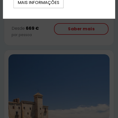
MAIS INFORMAÇÕES
paisagens únicas e viver momentos
inesquecíveis junto ao mar Mediterrâneo.
Desde
669 €
Saber mais
por pessoa