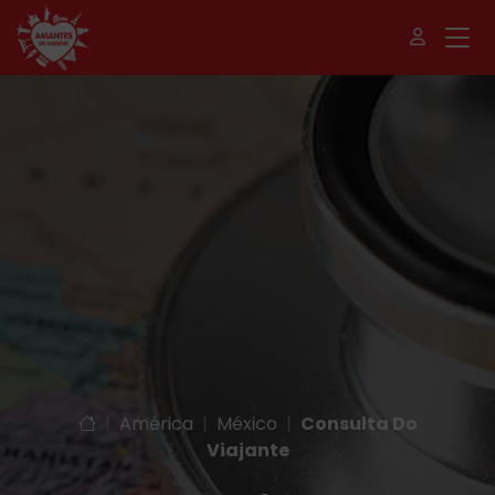
|
América
|
México
|
Consulta Do
Viajante