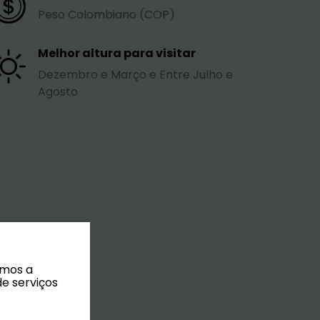
Peso Colombiano (COP)
Melhor altura para visitar
Dezembro e Março e Entre Julho e
Agosto
amos a
de serviços