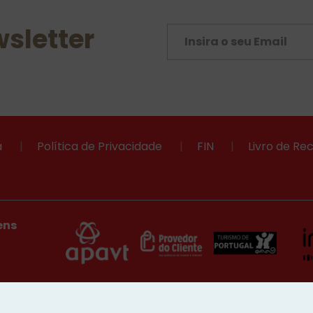
sletter
a
|
Política de Privacidade
|
FIN
|
Livro de R
ens