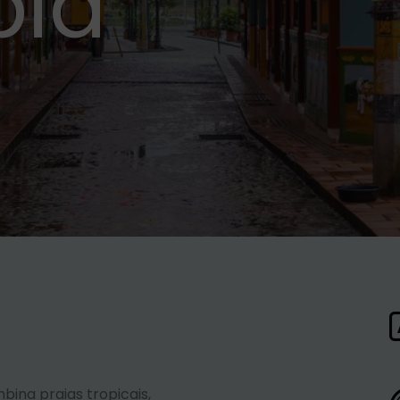
bia
ina praias tropicais,