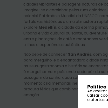
cidades vibrantes e paisagens naturais de co
Imagine-se a caminhar pelas ruas coloridas
colonial Património Mundial da UNESCO, co
fortalezas históricas e uma atmosfera replet
Explore
Medellín
, a cidade da eterna prima
urbana e vida cultural pulsante, ou aventur
entre plantações de café e montanhas verd
trilhos e experiências autênticas.
Não deixe de conhecer
San Andrés
, com ág
para mergulho, e a encantadora cidade hist
museus, gastronomia e história se encontra
é mergulhar num país onde cada pôr do sol
paisagem de sonho, cada sabor desperta os
momento cria memórias inesquecíveis. É o d
Política
procura férias que combinam cultura, avent
Ao aceitar
emoção.
utilizar c
e ofertas 