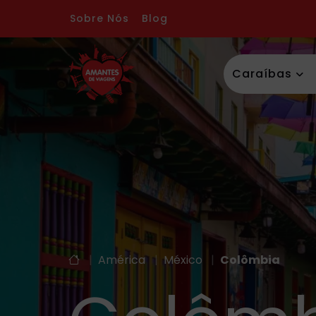
Sobre Nós
Blog
Caraíbas
|
América
|
México
|
Colômbia