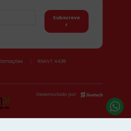
Subscreve
r
eclamações
|
RNAVT 4438
Desenvolvido por