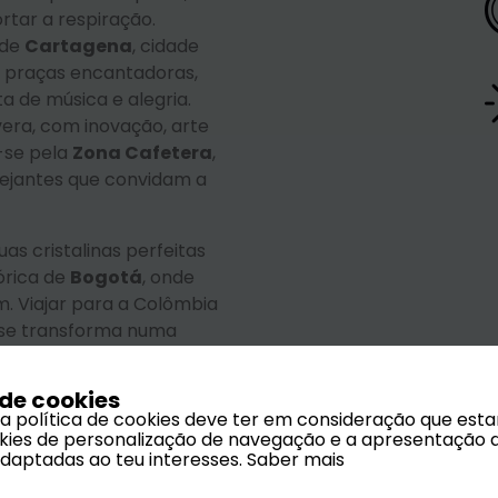
rtar a respiração.
 de
Cartagena
, cidade
m praças encantadoras,
a de música e alegria.
vera, com inovação, arte
e-se pela
Zona Cafetera
,
ejantes que convidam a
uas cristalinas perfeitas
órica de
Bogotá
, onde
m. Viajar para a Colômbia
 se transforma numa
 sentidos e cada
estino ideal para quem
 de cookies
ura, relaxamento e
 a política de cookies deve ter em consideração que est
ookies de personalização de navegação e a apresentação 
adaptadas ao teu interesses.
Saber mais