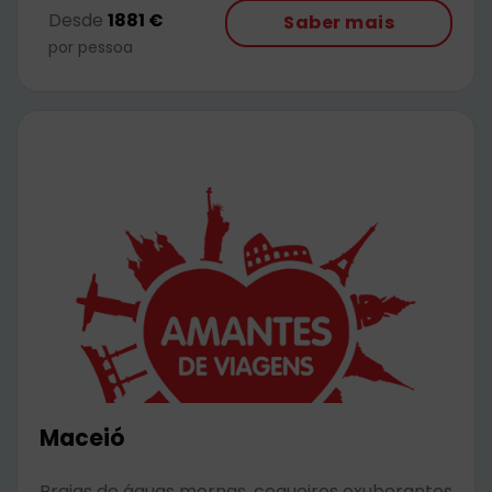
Desde
1881 €
Saber mais
por pessoa
Maceió
Praias de águas mornas, coqueiros exuberantes