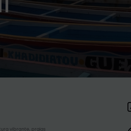
l
ura vibrante, praias