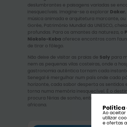
deslumbrantes e paisagens variadas se enco
inesquecíveis. Imagine-se a explorar
Dakar
música animada e arquitetura marcante, ou a
Gorée, Património Mundial da UNESCO, cheia
profundas. Para os amantes da natureza, o
Niokolo-Koba
oferece encontros com faun
de tirar o fôlego.
Não deixe de visitar as praias de
Saly
para m
nem as pequenas vilas costeiras, onde a hosp
gastronomia autêntica tornam cada instante 
Senegal é mergulhar num país onde cada pô
horizonte, cada sabor desperta os sentidos 
torna numa memória inesquecível. É o desti
procura férias de sonho, entre cultura, aven
africana.
Política
Ao aceitar
utilizar c
e ofertas 