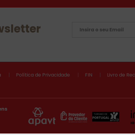
sletter
a
|
Política de Privacidade
|
FIN
|
Livro de R
ens