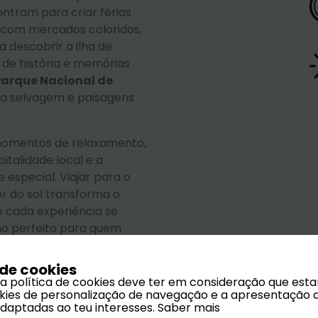
ntram para criar férias
, com mercados coloridos,
 descobrir a ilha de
 de história e memórias
Parque Nacional de
a selvagem e paisagens
omentos de relaxamento,
italidade local e a
especial. Viajar para o
r do sol transforma o
e cada experiência se
no perfeito para quem
tura e autenticidade
 de cookies
 a política de cookies deve ter em consideração que est
ookies de personalização de navegação e a apresentação 
adaptadas ao teu interesses.
Saber mais