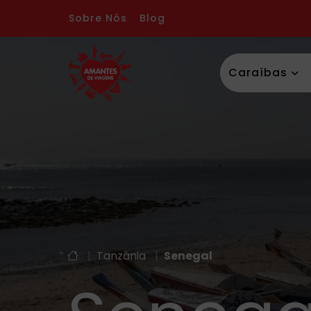
Sobre Nós
Blog
Caraíbas
|
Tanzânia
|
Senegal