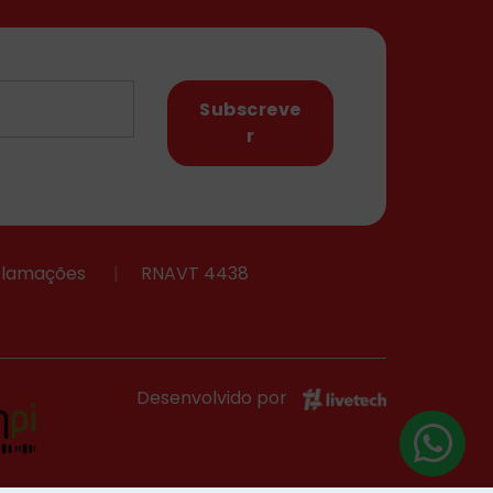
Subscreve
r
eclamações
|
RNAVT 4438
Desenvolvido por