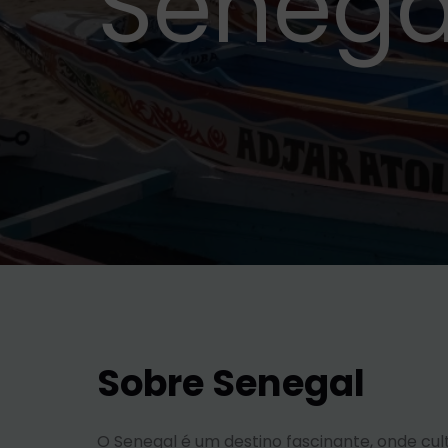
Senega
Sobre Senegal
O Senegal é um destino fascinante, onde cult