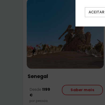
ACEITAR
Senegal
Desde
1199
Saber mais
€
por pessoa