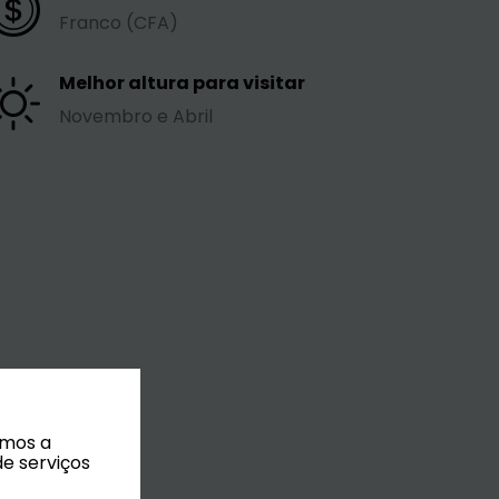
Franco (CFA)
Melhor altura para visitar
Novembro e Abril
amos a
de serviços