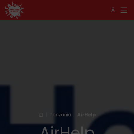
|
Tanzânia
|
AirHelp
AirHelp