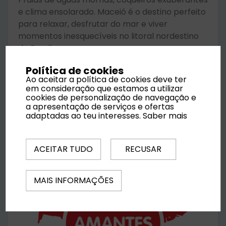
e clima ensolarado. Maceió é o destino perfeito
para relaxar, desfrutar do mar e viver
momentos inesquecíveis no litoral nordestino
do Brasil.
Política de cookies
Ao aceitar a política de cookies deve ter
Desde
1370 €
Saber mais
em consideração que estamos a utilizar
por pessoa
cookies de personalização de navegação e
a apresentação de serviços e ofertas
adaptadas ao teu interesses.
Saber mais
ACEITAR TUDO
RECUSAR
MAIS INFORMAÇÕES