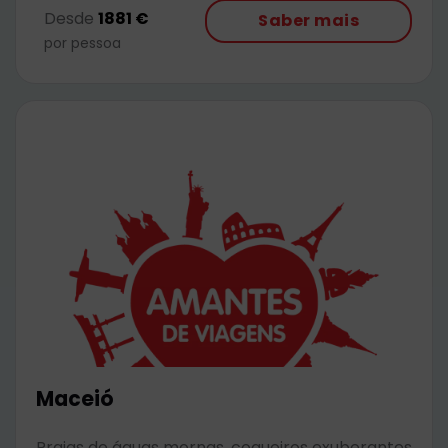
Desde
1881 €
Saber mais
por pessoa
Maceió
Praias de águas mornas, coqueiros exuberantes