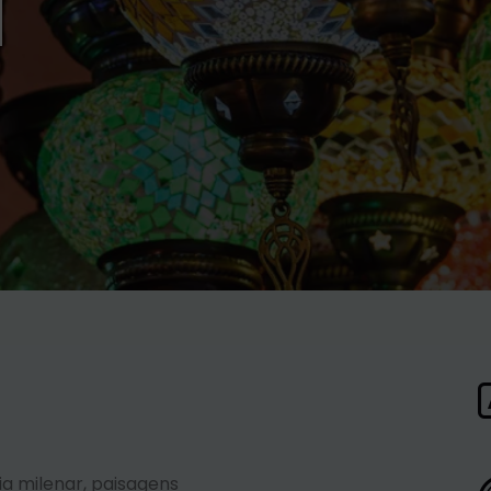
a
ia milenar, paisagens