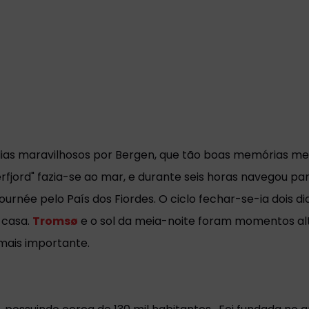
 dias maravilhosos por Bergen, que tão boas memórias me
fjord" fazia-se ao mar, e durante seis horas navegou para
ournée pelo País dos Fiordes. O ciclo fechar-se-ia dois di
 casa.
Tromsø
e o sol da meia-noite foram momentos alt
ais importante.