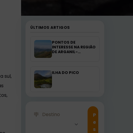
ÚLTIMOS ARTIGOS
PONTOS DE
INTERESSE NA REGIÃO
DE ARGANIL-
PORTUGAL
ILHA DO PICO
 sul,
as
os,
Destino
P
e
s