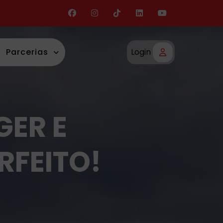
Parcerias
Login
GER E
RFEITO!