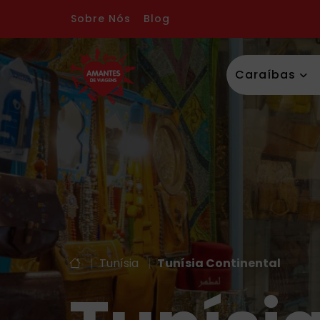
Sobre Nós
Blog
Caraíbas
|
Tunísia
|
Tunísia Continental