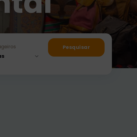
ntal
geiros
Pesquisar
as