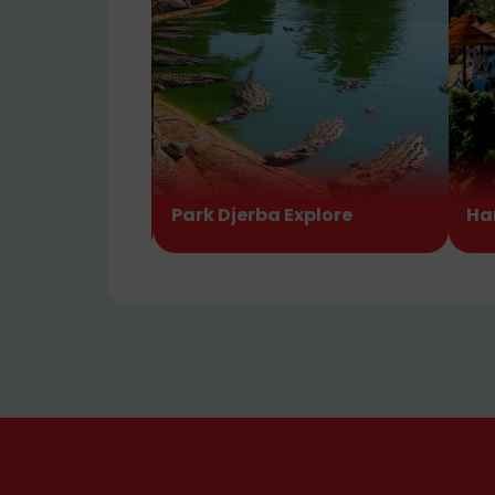
 D'el Jem - El-
Park Djerba Explore
Ha