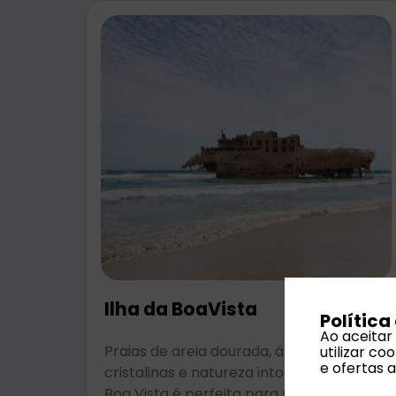
Ilha da BoaVista
Política
Ao aceitar
Praias de areia dourada, águas
utilizar c
e ofertas 
cristalinas e natureza intocada. A Ilha da
Boa Vista é perfeita para relaxar,