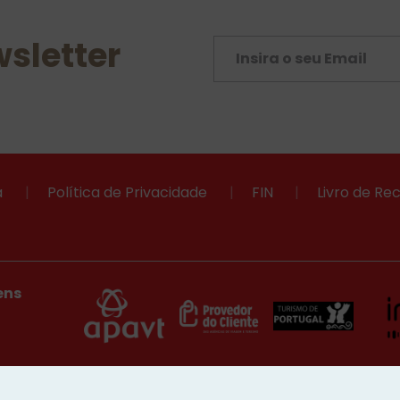
sletter
a
|
Política de Privacidade
|
FIN
|
Livro de R
ens