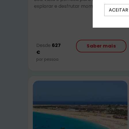
explorar e desfrutar momentos únicos.
ACEITAR
Desde
627
Saber mais
€
por pessoa