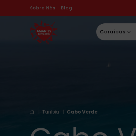
Sobre Nós
Blog
Caraíbas
|
Tunísia
|
Cabo Verde