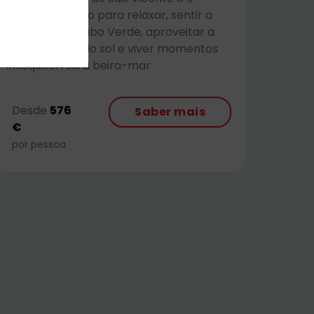
destino perfeito para relaxar, sentir a
essência de Cabo Verde, aproveitar a
música, o pôr do sol e viver momentos
inesquecíveis à beira-mar
Desde
576
Saber mais
€
por pessoa