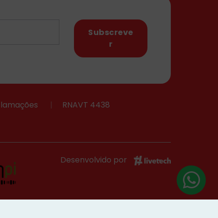
Subscreve
r
eclamações
|
RNAVT 4438
Desenvolvido por