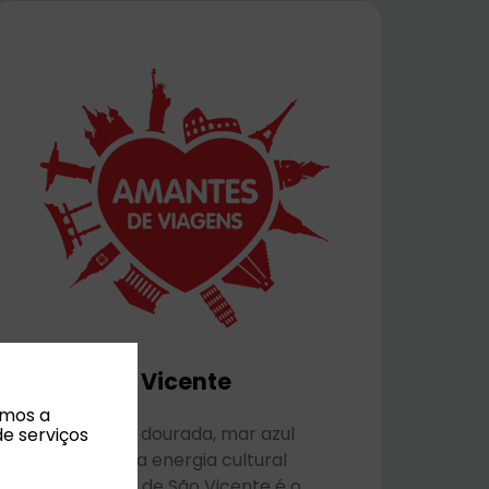
Ilha de São Vicente
amos a
Praias de areia dourada, mar azul
de serviços
profundo e uma energia cultural
vibrante. A Ilha de São Vicente é o