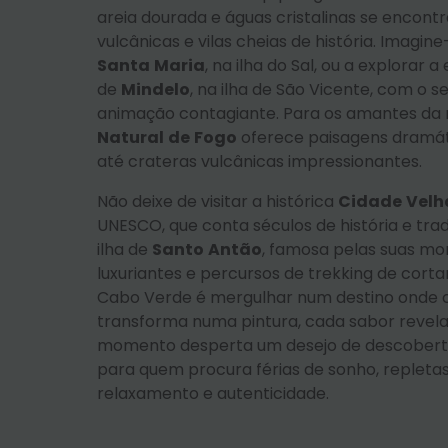
areia dourada e águas cristalinas se enco
vulcânicas e vilas cheias de história. Imagine
Santa
Maria
, na ilha do Sal, ou a explorar a
de
Mindelo
, na ilha de São Vicente, com o s
animação contagiante. Para os amantes da 
Natural
de
Fogo
oferece paisagens dramáti
até crateras vulcânicas impressionantes.
Não deixe de visitar a histórica
Cidade
Velh
UNESCO, que conta séculos de história e tr
ilha de
Santo
Antão
, famosa pelas suas mo
luxuriantes e percursos de trekking de cortar
Cabo Verde é mergulhar num destino onde c
transforma numa pintura, cada sabor revela 
momento desperta um desejo de descoberta.
para quem procura férias de sonho, repletas
relaxamento e autenticidade.