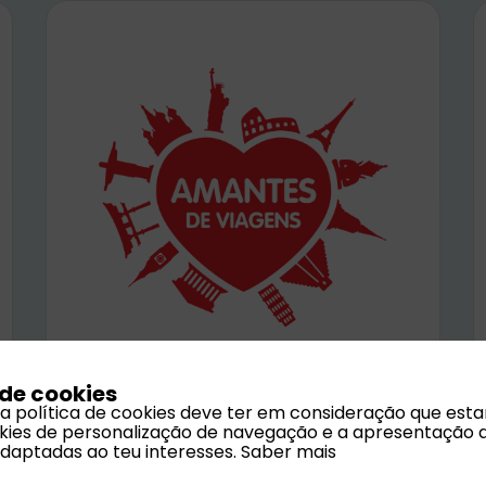
Ilha de Santiago
 de cookies
 a política de cookies deve ter em consideração que est
Praias de areias douradas, paisagens
ookies de personalização de navegação e a apresentação 
adaptadas ao teu interesses.
Saber mais
vulcânicas e cultura vibrante. Ilha de
Santiago é o destino perfeito para