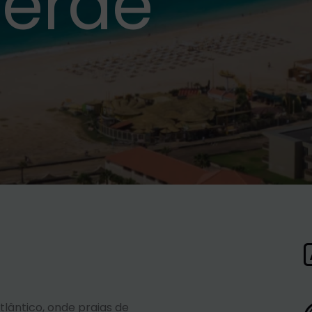
erde
lântico, onde praias de