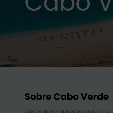
Cabo V
Sobre Cabo Verde
Cabo Verde é um arquipélago de sonho no At