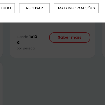
relaxar, explorar a autenticidade de
 TUDO
RECUSAR
MAIS INFORMAÇÕES
Cabo Verde e viver momentos
inesquecíveis entre o mar e a tradição.
Desde
1413
Saber mais
€
por pessoa