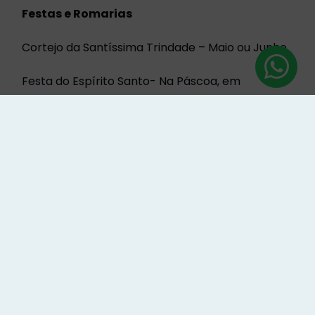
Festas e Romarias
Cortejo da Santíssima Trindade – Maio ou Junho
Festa do Espírito Santo- Na Páscoa, em
Reguengo do Fetal
Romaria de Santa Iria- 20 de Outubro, na Torre
Festas da Senhora da Vitória- 14 e 15 de Agosto
Romaria da Senhora do Fetal- Finais de
Setembro
Feriado Municipal – 14 de Agosto