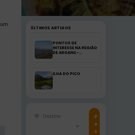
s um
ÚLTIMOS ARTIGOS
PONTOS DE
INTERESSE NA REGIÃO
DE ARGANIL-
PORTUGAL
ILHA DO PICO
Destino
P
e
s