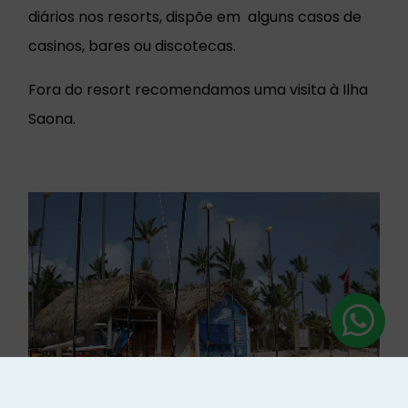
diários nos resorts, dispõe em alguns casos de
casinos, bares ou discotecas.
Fora do resort recomendamos uma visita à Ilha
Saona.