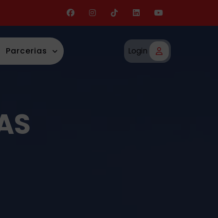
Parcerias
Login
AS