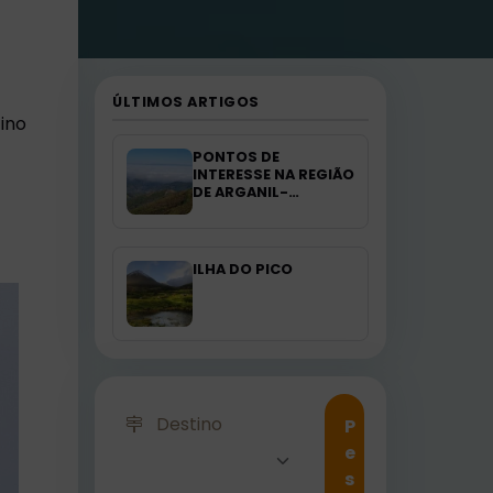
ÚLTIMOS ARTIGOS
tino
PONTOS DE
INTERESSE NA REGIÃO
DE ARGANIL-
PORTUGAL
ILHA DO PICO
Destino
P
e
s