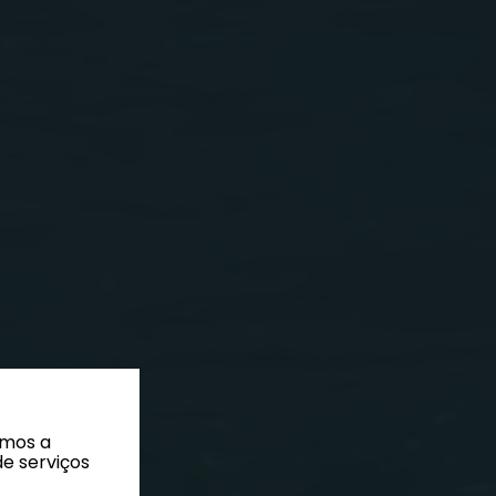
amos a
de serviços