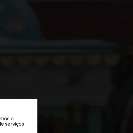
amos a
de serviços