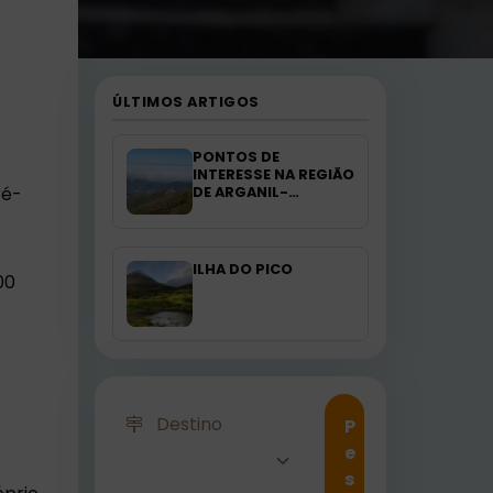
ÚLTIMOS ARTIGOS
PONTOS DE
INTERESSE NA REGIÃO
ré-
DE ARGANIL-
PORTUGAL
ILHA DO PICO
00
Destino
P
e
s