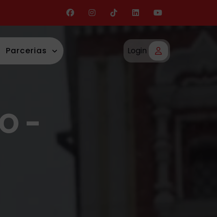
Parcerias
Login
O -