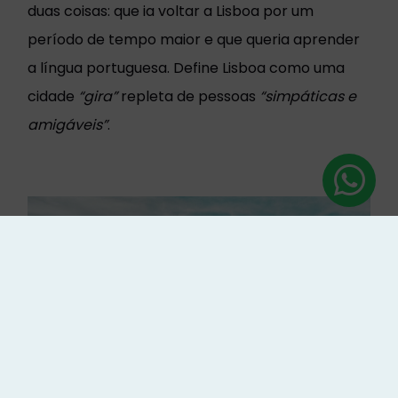
duas coisas: que ia voltar a Lisboa por um
período de tempo maior e que queria aprender
a língua portuguesa. Define Lisboa como uma
cidade
“gira”
repleta de pessoas
“simpáticas e
amigáveis”
.