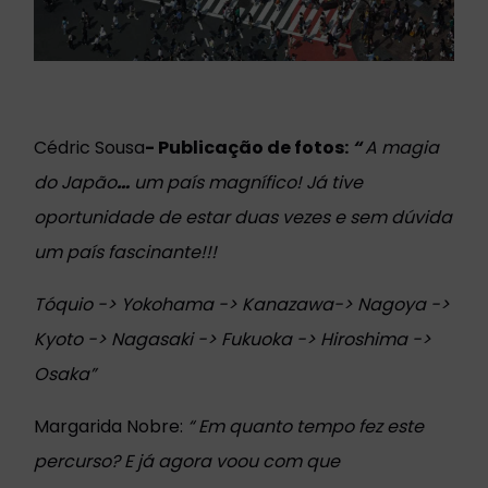
Cédric Sousa
-
Publicação de fotos
:
“
A magia
do Japão
…
um país magnífico! Já tive
oportunidade de estar
duas vezes e sem dúvida
um país fascinante!!!
Tóquio -> Yokohama -> Kanazawa-> Nagoya ->
Kyoto -> Nagasaki -> Fukuoka -> Hiroshima ->
Osaka”
Margarida Nobre:
“
Em quanto tempo fez este
percurso? E já agora voou com que