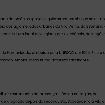
da de palácios, igrejas e quintas senhorais, que se este
io dos aglomerados urbanos da Vila Velha, da Estefânia 
 constitui um local privilegiado por excelência, de inegáv
o da Humanidade, atribuída pela UNESCO em 1995, Sintra 
passado, emolduradas numa Natureza fascinante.
ilitar testemunho da presença islâmica na região, de
 IX e ampliado depois da reconquista. Sobranceiro à Vila 