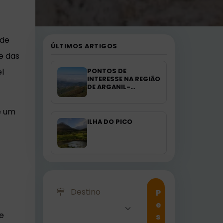
nde
ÚLTIMOS ARTIGOS
e das
el
PONTOS DE
INTERESSE NA REGIÃO
DE ARGANIL-
PORTUGAL
é um
ILHA DO PICO
Destino
P
e
de
s