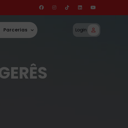
Parcerias
Login
GERÊS