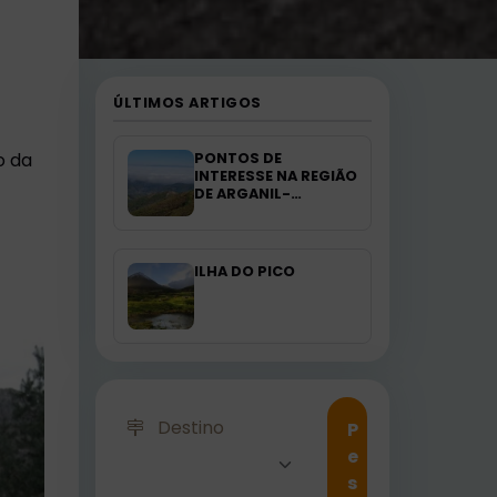
ÚLTIMOS ARTIGOS
o da
PONTOS DE
INTERESSE NA REGIÃO
DE ARGANIL-
PORTUGAL
ILHA DO PICO
Destino
P
e
s