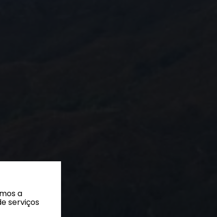
amos a
de serviços