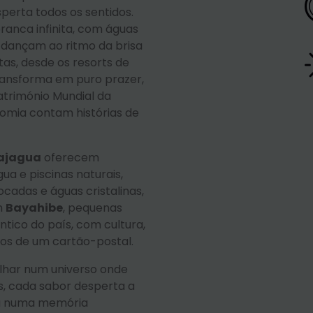
perta todos os sentidos.
ranca infinita, com águas
 dançam ao ritmo da brisa
as, desde os resorts de
ransforma em puro prazer,
Património Mundial da
omia contam histórias de
ajagua
oferecem
a e piscinas naturais,
cadas e águas cristalinas,
m
Bayahibe
, pequenas
tico do país, com cultura,
os de um cartão-postal.
lhar num universo onde
is, cada sabor desperta a
a numa memória