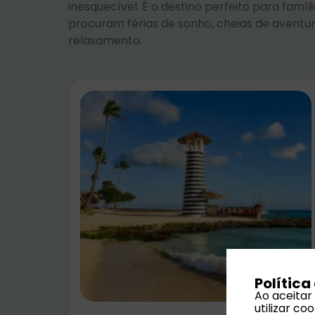
inesquecível. É o destino perfeito para famíl
procuram férias de sonho, cheias de aventur
relaxamento.
Política
Ao aceitar
utilizar c