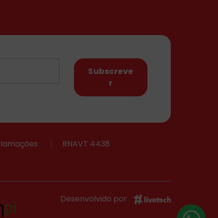
Subscreve
r
eclamações
|
RNAVT 4438
Desenvolvido por