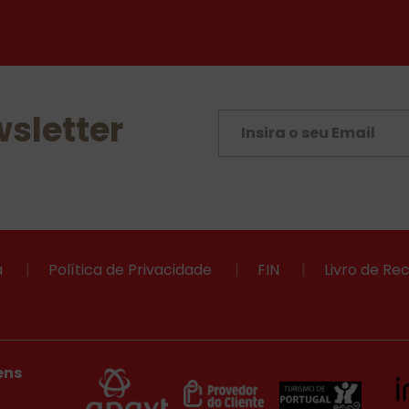
sletter
a
|
Política de Privacidade
|
FIN
|
Livro de R
ens