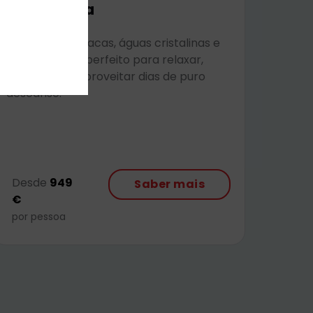
Punta Cana
Praias paradisíacas, águas cristalinas e
clima tropical perfeito para relaxar,
mergulhar e aproveitar dias de puro
descanso.
Desde
949
Saber mais
€
por pessoa