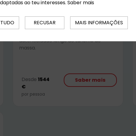
adaptadas ao teu interesses.
Saber mais
- MIches | Praia Esmeralda
Destino tranquilo com natureza
 TUDO
RECUSAR
MAIS INFORMAÇÕES
intocada, praias isoladas e paisagens
tropicais ideais para quem busca paz e
autenticidade longe do turismo de
massa.
Desde
1544
Saber mais
€
por pessoa