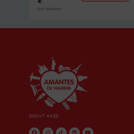
€
por pessoa
RNAVT 4438