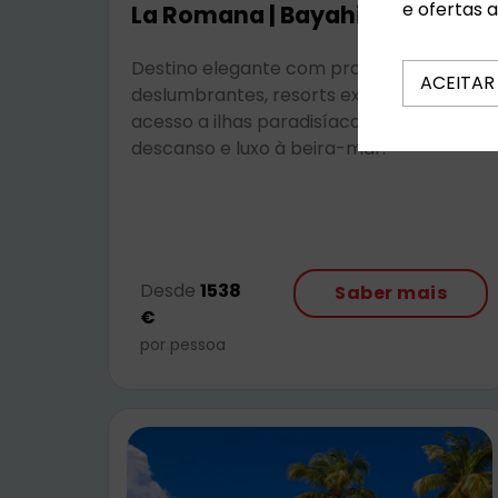
e ofertas 
La Romana | Bayahibe
Destino elegante com praias
ACEITAR
deslumbrantes, resorts exclusivos e fácil
acesso a ilhas paradisíacas — ideal para
descanso e luxo à beira-mar.
Desde
1538
Saber mais
€
por pessoa