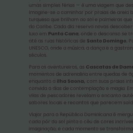
umas simples férias — é uma viagem que des
Imagine-se a caminhar por praias de areia b
turquesa que brilham ao sol e palmeiras que
do Caribe. Cada dia reserva novas descobert
luxo em
Punta Cana
, onde o descanso se t
até as ruas históricas de
Santo Domingo
, 
UNESCO, onde a música, a dança e a gastron
séculos.
Para os aventureiros, as
Cascatas de Dam
momentos de adrenalina entre quedas de águ
enquanto a
ilha Saona,
com suas praias into
convida a dias de contemplação e magia. E
vilas de pescadores revelam o encanto autên
sabores locais e recantos que parecem saíd
Viajar para a República Dominicana é mergu
cada pôr do sol pinta o céu de cores incríve
imaginação, e cada momento se transform