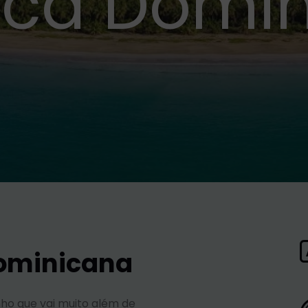
ica Domi
Dominicana
ho que vai muito além de